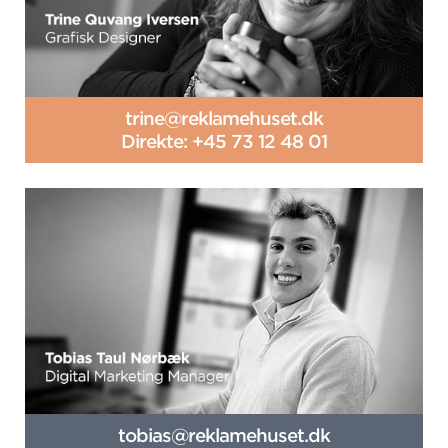
trine@reklamehuset.dk
Direkte: +45 73 12 48 01
tobias@reklamehuset.dk