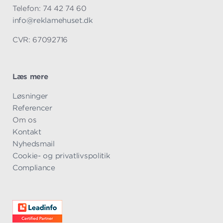
Telefon: 74 42 74 60
info@reklamehuset.dk
CVR: 67092716
Læs mere
Overspring
Løsninger
navigationen
Referencer
Om os
Kontakt
Nyhedsmail
Cookie- og privatlivspolitik
Compliance