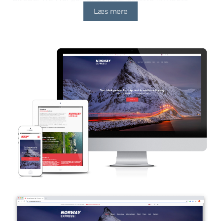
primære kompetence, som er at forbinde hele
Læs mere
Europa med Norge.
En enkel side
Siden er bygget op som en såkaldt "OnePager",
der betyder at der kun er side. Menuen i toppen
scroller derfor blot op og ned på siden. Denne
metode er særlig velegnet til små sider, der ikke
har ret meget indhold.
Se siden online
I korte træk
Design af webside
Implementering af design i CMS
Responsive layout
Hosting