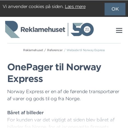
Vi anvender cookies på siden.
Læs mere
OK
Reklamehuset
Referencer
Webside til Norway Express
OnePager til Norway
Express
Norway Express er en af de førende transportører
af varer og gods til og fra Norge.
Båret af billeder
For kunden var det vigtigt at siden blev båret af
billeder fra Norge, for at iscenesætte firmaets