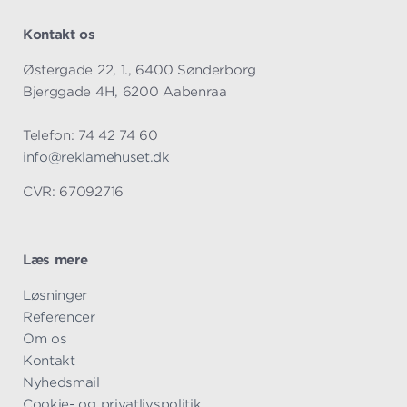
Kontakt os
Østergade 22, 1., 6400 Sønderborg
Bjerggade 4H, 6200 Aabenraa
Telefon: 74 42 74 60
info@reklamehuset.dk
CVR: 67092716
Læs mere
Overspring
Løsninger
navigationen
Referencer
Om os
Kontakt
Nyhedsmail
Cookie- og privatlivspolitik