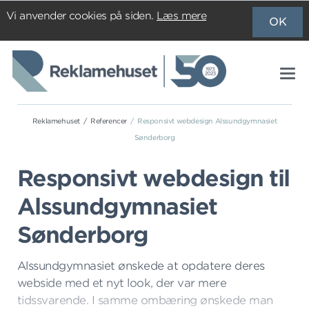
Vi anvender cookies på siden.
Læs mere
OK
Reklamehuset
Referencer
Responsivt webdesign Alssundgymnasiet
Sønderborg
Responsivt webdesign til
Alssundgymnasiet
Sønderborg
Alssundgymnasiet ønskede at opdatere deres
webside med et nyt look, der var mere
tidssvarende. I samme ombæring ønskede man