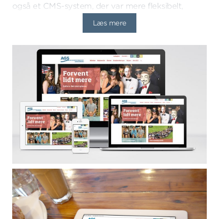
også et CMS-system, der var mere fleksibelt,
tilbød flere muligheder og var nemmere at arbejde
Læs mere
med. Valget faldt på Open Source CMS-systemet
Contao.
Vi har lavet layout og implementering i Contao
CMS. Herefter har kunden fået et kursus i brug af
systemet, hvorefter de selv har opbygget
indholdet på sitet.
Se siden online
I korte træk
Layout og design af repsonsive webside
Integration af layout i CMS
Kursus i brug af CMS
Hosting