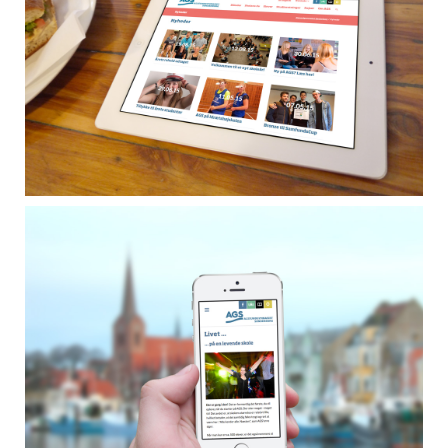
Kunde
Alssundgymnasiet Sønderborg
Grundtvigs Allé 86
6400 Sønderborg