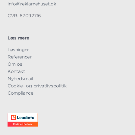
info@reklamehuset.dk
CVR: 67092716
Læs mere
Overspring
Løsninger
navigationen
Referencer
Om os
Kontakt
Nyhedsmail
Cookie- og privatlivspolitik
Compliance