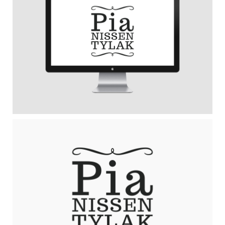
Hosting
Kunde
Pia Nissen Tylak
Strandvejen 278
3070 Snekkersten