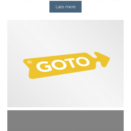
til tablet
.
Læs mere
I korte træk
Design af logo og identitet
Kunde
GoTo Copenhagen