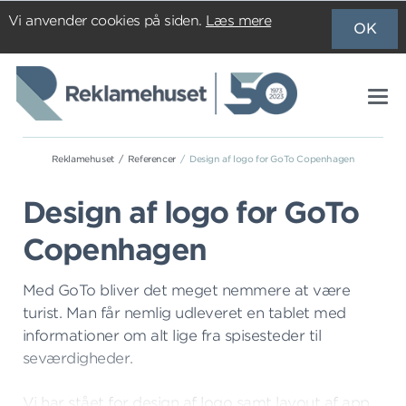
Vi anvender cookies på siden.
Læs mere
OK
Reklamehuset
Referencer
Design af logo for GoTo Copenhagen
Design af logo for GoTo
Copenhagen
Med GoTo bliver det meget nemmere at være
turist. Man får nemlig udleveret en tablet med
informationer om alt lige fra spisesteder til
seværdigheder.
Vi har stået for design af logo samt layout af
app